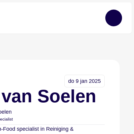
do 9 jan 2025
van Soelen
oelen
cialist
-Food specialist in Reiniging &