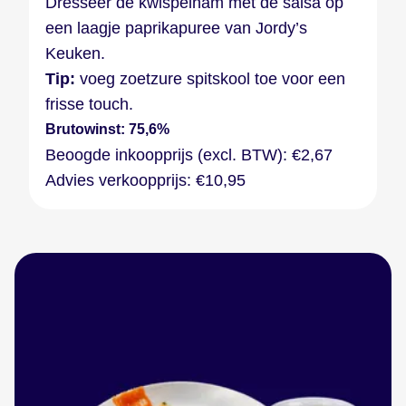
Dresseer de kwispelham met de salsa op
een laagje paprikapuree van Jordy’s
Keuken.
Tip:
voeg zoetzure spitskool toe voor een
frisse touch.
Brutowinst: 75,6%
Beoogde inkoopprijs (excl. BTW): €2,67
Advies verkoopprijs: €10,95