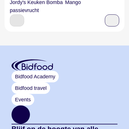
Jordy's Keuken Bomba
Mango
Por
passievrucht
foa
Bidfood Academy
Bidfood travel
Events
Blijf op de hoogte van alle