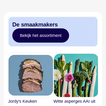
De smaakmakers
Bekijk het assortiment
Jordy's Keuken
Witte asperges AAI uit
Cou