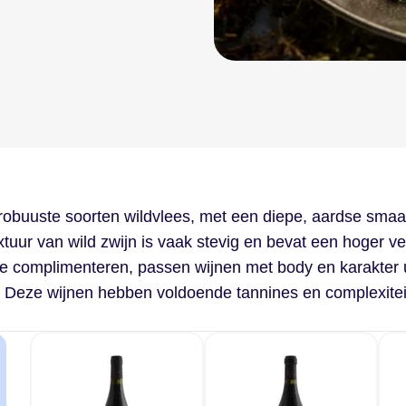
robuuste soorten wildvlees, met een diepe, aardse smaak
extuur van wild zwijn is vaak stevig en bevat een hoger v
te complimenteren, passen wijnen met body en karakter u
. Deze wijnen hebben voldoende tannines en complexiteit 