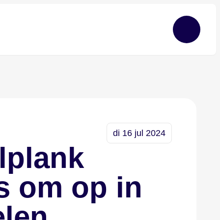
di 16 jul 2024
lplank
s om op in
elen