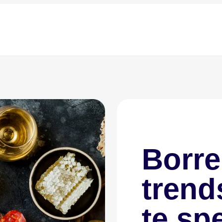
Borre
trend
te sp